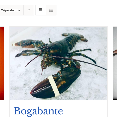
r
24 productos
Bogabante