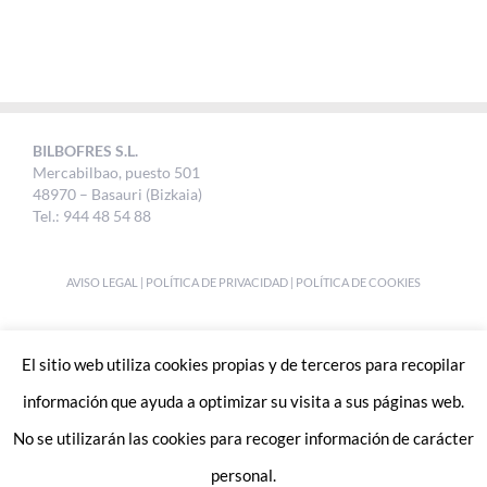
BILBOFRES S.L.
Mercabilbao, puesto 501
48970 – Basauri (Bizkaia)
Tel.: 944 48 54 88
AVISO LEGAL
|
POLÍTICA DE PRIVACIDAD
|
POLÍTICA DE COOKIES
DESIGNED BY
UKABI S.L.
El sitio web utiliza cookies propias y de terceros para recopilar
información que ayuda a optimizar su visita a sus páginas web.
No se utilizarán las cookies para recoger información de carácter
personal.