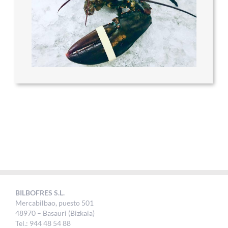
BILBOFRES S.L.
Mercabilbao, puesto 501
48970 – Basauri (Bizkaia)
Tel.: 944 48 54 88