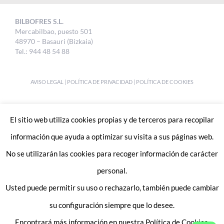
BILBOFRES S.L.
Mercabilbao, puesto 501
48970 – Basauri (Bizkaia)
Tel.: 944 48 54 88
AVISO LEGAL
|
POLÍTICA DE PRIVACIDAD
|
POLÍTICA DE COOKIES
DESIGNED BY
UKABI S.L.
El sitio web utiliza cookies propias y de terceros para recopilar
información que ayuda a optimizar su visita a sus páginas web.
No se utilizarán las cookies para recoger información de carácter
personal.
Usted puede permitir su uso o rechazarlo, también puede cambiar
Enlaces de interes:
Trabaja con nosotros
su configuración siempre que lo desee.
Contacto
Encontrará más información en nuestra Política de Cookies.