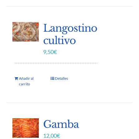
Langostino
cultivo
9,50
€
Añadir al
Detalles
carrito
Gamba
12,00
€