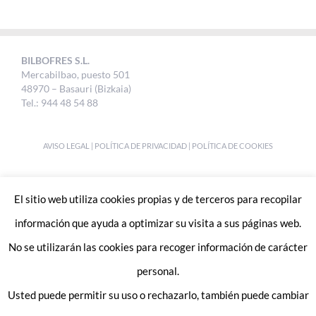
BILBOFRES S.L.
Mercabilbao, puesto 501
48970 – Basauri (Bizkaia)
Tel.: 944 48 54 88
AVISO LEGAL
|
POLÍTICA DE PRIVACIDAD
|
POLÍTICA DE COOKIES
DESIGNED BY
UKABI S.L.
El sitio web utiliza cookies propias y de terceros para recopilar
información que ayuda a optimizar su visita a sus páginas web.
No se utilizarán las cookies para recoger información de carácter
personal.
Usted puede permitir su uso o rechazarlo, también puede cambiar
Enlaces de interes: