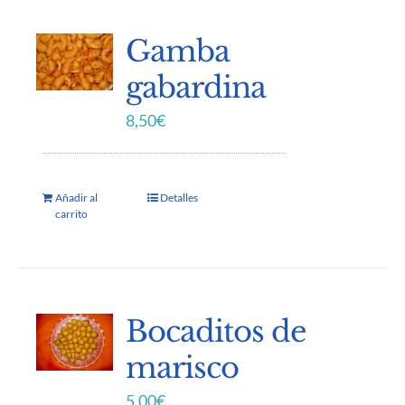
Gamba
gabardina
8,50
€
Añadir al
Detalles
carrito
Bocaditos de
marisco
5,00
€