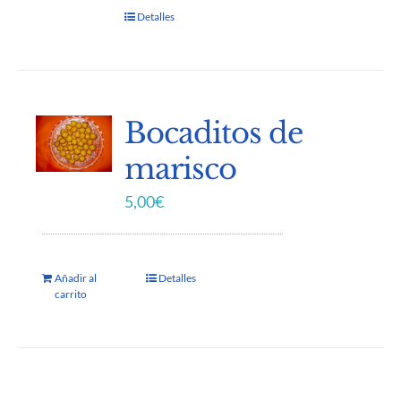
Detalles
Bocaditos de
marisco
5,00
€
Añadir al
Detalles
carrito