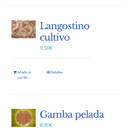
Langostino
cultivo
9,50
€
Añadir al
Detalles
carrito
Gamba pelada
8,90
€