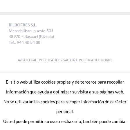
BILBOFRES S.L.
Mercabilbao, puesto 501
48970 – Basauri (Bizkaia)
Tel.: 944 48 54 88
AVISO LEGAL
|
POLÍTICA DE PRIVACIDAD
|
POLÍTICA DE COOKIES
DESIGNED BY
UKABI S.L.
El sitio web utiliza cookies propias y de terceros para recopilar
información que ayuda a optimizar su visita a sus páginas web.
No se utilizarán las cookies para recoger información de carácter
personal.
Usted puede permitir su uso o rechazarlo, también puede cambiar
Enlaces de interes: