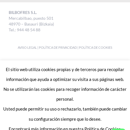
BILBOFRES S.L.
Mercabilbao, puesto 501
48970 – Basauri (Bizkaia)
Tel.: 944 48 54 88
AVISO LEGAL
|
POLÍTICA DE PRIVACIDAD
|
POLÍTICA DE COOKIES
DESIGNED BY
UKABI S.L.
El sitio web utiliza cookies propias y de terceros para recopilar
información que ayuda a optimizar su visita a sus páginas web.
No se utilizarán las cookies para recoger información de carácter
personal.
Usted puede permitir su uso o rechazarlo, también puede cambiar
Enlaces de interes:
Trabaja con nosotros
su configuración siempre que lo desee.
Contacto
Encontrará más información en nuestra Política de Cookies.