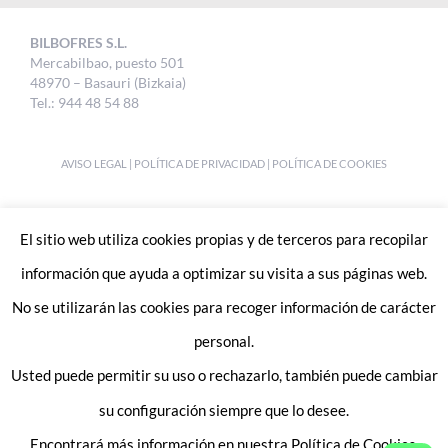
BILBOFRES S.L.
Mercabilbao, puesto 501
48970 – Basauri (Bizkaia)
Tel.: 944 48 54 88
AVISO LEGAL
|
POLÍTICA DE PRIVACIDAD
|
POLÍTICA DE COOKIES
DESIGNED BY
UKABI S.L.
El sitio web utiliza cookies propias y de terceros para recopilar
información que ayuda a optimizar su visita a sus páginas web.
No se utilizarán las cookies para recoger información de carácter
personal.
Usted puede permitir su uso o rechazarlo, también puede cambiar
Enlaces de interes:
Trabaja con nosotros
su configuración siempre que lo desee.
Contacto
Encontrará más información en nuestra Política de Cookies.