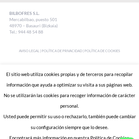
BILBOFRES S.L.
Mercabilbao, puesto 501
48970 – Basauri (Bizkaia)
Tel.: 944 48 54 88
AVISO LEGAL
|
POLÍTICA DE PRIVACIDAD
|
POLÍTICA DE COOKIES
DESIGNED BY
UKABI S.L.
El sitio web utiliza cookies propias y de terceros para recopilar
información que ayuda a optimizar su visita a sus páginas web.
No se utilizarán las cookies para recoger información de carácter
personal.
Usted puede permitir su uso o rechazarlo, también puede cambiar
Enlaces de interes:
Trabaja con nosotros
su configuración siempre que lo desee.
Contacto
Encontrará más información en nuestra Política de Cookies.