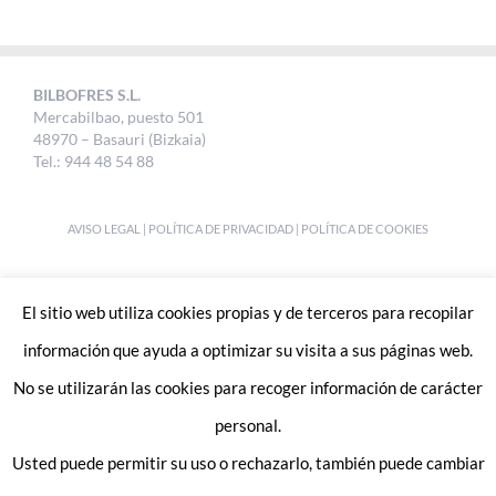
BILBOFRES S.L.
Mercabilbao, puesto 501
48970 – Basauri (Bizkaia)
Tel.: 944 48 54 88
AVISO LEGAL
|
POLÍTICA DE PRIVACIDAD
|
POLÍTICA DE COOKIES
DESIGNED BY
UKABI S.L.
El sitio web utiliza cookies propias y de terceros para recopilar
información que ayuda a optimizar su visita a sus páginas web.
No se utilizarán las cookies para recoger información de carácter
personal.
Usted puede permitir su uso o rechazarlo, también puede cambiar
Enlaces de interes: