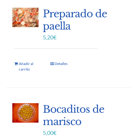
Preparado de
paella
5,20
€
Añadir al
Detalles
carrito
Bocaditos de
marisco
5,00
€