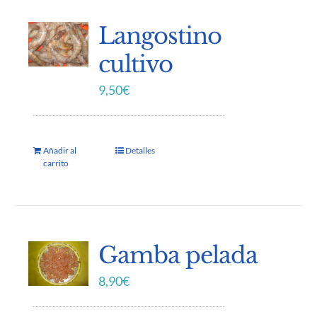
Langostino
cultivo
9,50
€
Añadir al
Detalles
carrito
Gamba pelada
8,90
€