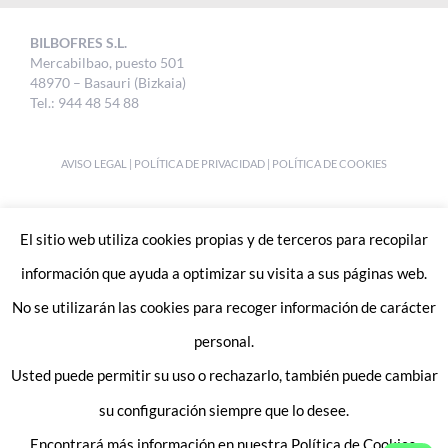
BILBOFRES S.L.
Mercabilbao, puesto 501
48970 – Basauri (Bizkaia)
Tel.: 944 48 54 88
AVISO LEGAL
|
POLÍTICA DE PRIVACIDAD
|
POLÍTICA DE COOKIES
DESIGNED BY
UKABI S.L.
El sitio web utiliza cookies propias y de terceros para recopilar
información que ayuda a optimizar su visita a sus páginas web.
No se utilizarán las cookies para recoger información de carácter
personal.
Usted puede permitir su uso o rechazarlo, también puede cambiar
Enlaces de interes:
Trabaja con nosotros
su configuración siempre que lo desee.
Contacto
Encontrará más información en nuestra Política de Cookies.