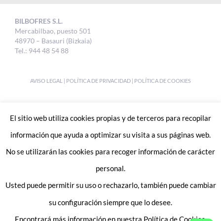
BILBOFRES S.L.
Mercabilbao, puesto 501
48970 – Basauri (Bizkaia)
Tel.: 944 48 54 88
AVISO LEGAL
|
POLÍTICA DE PRIVACIDAD
|
POLÍTICA DE COOKIES
DESIGNED BY
UKABI S.L.
El sitio web utiliza cookies propias y de terceros para recopilar
información que ayuda a optimizar su visita a sus páginas web.
No se utilizarán las cookies para recoger información de carácter
personal.
Usted puede permitir su uso o rechazarlo, también puede cambiar
Enlaces de interes:
Trabaja con nosotros
su configuración siempre que lo desee.
Contacto
Encontrará más información en nuestra Política de Cookies.