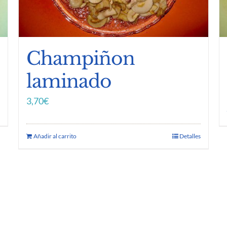
Champiñon
laminado
3,70
€
Añadir al carrito
Detalles