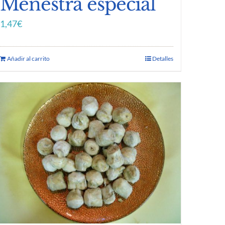
Menestra especial
1,47
€
Añadir al carrito
Detalles