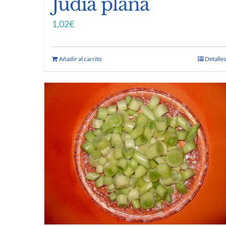
Judia plana
1,02
€
Añadir al carrito
Detalles