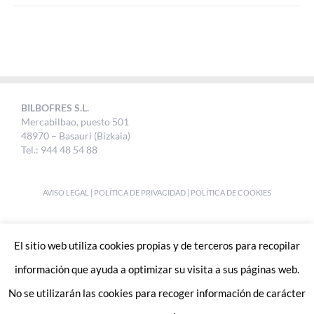
BILBOFRES S.L.
Mercabilbao, puesto 501
48970 – Basauri (Bizkaia)
Tel.: 944 48 54 88
AVISO LEGAL
|
POLÍTICA DE PRIVACIDAD
|
POLÍTICA DE COOKIES
DESIGNED BY
UKABI S.L.
El sitio web utiliza cookies propias y de terceros para recopilar
información que ayuda a optimizar su visita a sus páginas web.
No se utilizarán las cookies para recoger información de carácter