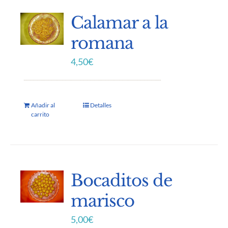
Calamar a la
romana
4,50
€
Añadir al
Detalles
carrito
Bocaditos de
marisco
5,00
€