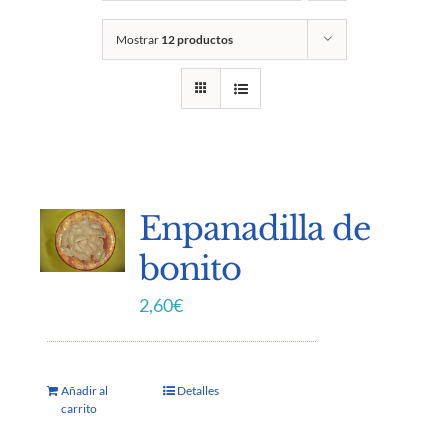
Mostrar
12 productos
Enpanadilla de
bonito
2,60
€
Añadir al
Detalles
carrito