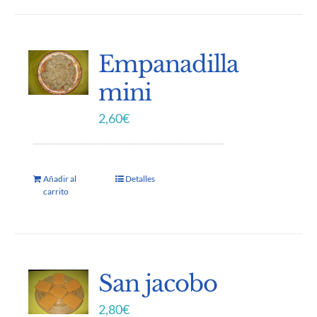
Empanadilla
mini
2,60
€
Añadir al
Detalles
carrito
San jacobo
2,80
€