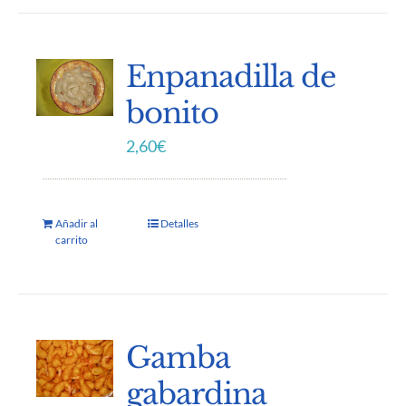
Enpanadilla de
bonito
2,60
€
Añadir al
Detalles
carrito
Gamba
gabardina