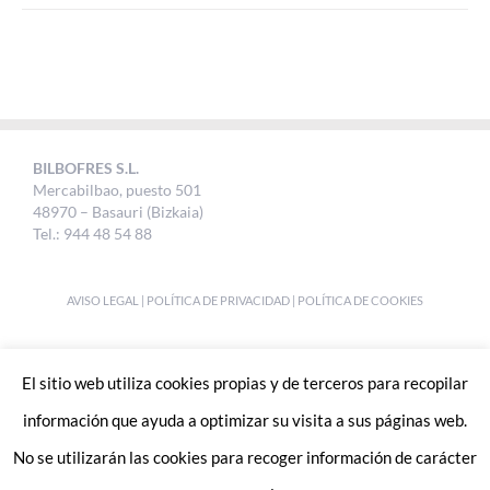
BILBOFRES S.L.
Mercabilbao, puesto 501
48970 – Basauri (Bizkaia)
Tel.: 944 48 54 88
AVISO LEGAL
|
POLÍTICA DE PRIVACIDAD
|
POLÍTICA DE COOKIES
DESIGNED BY
UKABI S.L.
El sitio web utiliza cookies propias y de terceros para recopilar
información que ayuda a optimizar su visita a sus páginas web.
No se utilizarán las cookies para recoger información de carácter