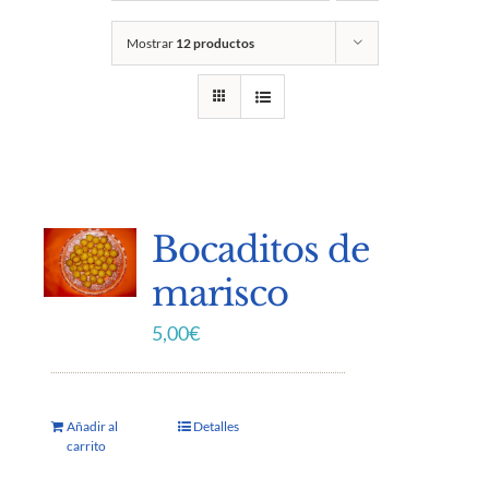
Mostrar
12 productos
Bocaditos de
marisco
5,00
€
Añadir al
Detalles
carrito