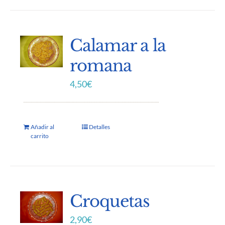
Calamar a la
romana
4,50
€
Añadir al
Detalles
carrito
Croquetas
2,90
€