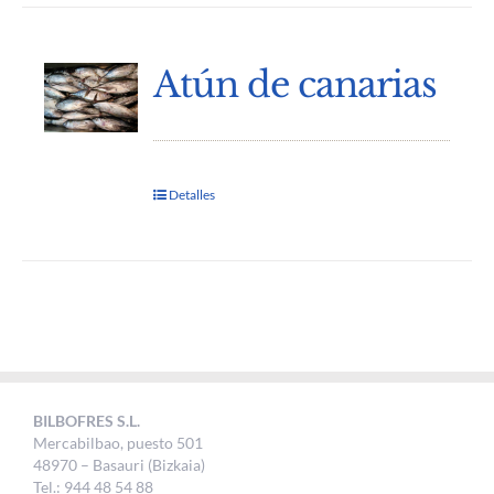
Atún de canarias
Detalles
BILBOFRES S.L.
Mercabilbao, puesto 501
48970 – Basauri (Bizkaia)
Tel.: 944 48 54 88