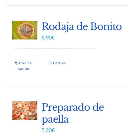
Rodaja de Bonito
8,90
€
Añadir al
Detalles
carrito
Preparado de
paella
5,20
€