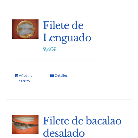
Filete de
Lenguado
9,60
€
Añadir al
Detalles
carrito
Filete de bacalao
desalado