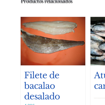
Productos relacionados
Filete de
At
bacalao
ca
desalado