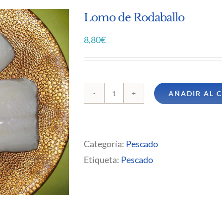
Lomo de Rodaballo
8,80
€
AÑADIR AL 
Lomo
de
Rodaballo
Categoría:
Pescado
cantidad
Etiqueta:
Pescado