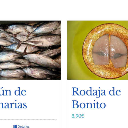
ún de
Rodaja de
narias
Bonito
8,90
€
Detalles