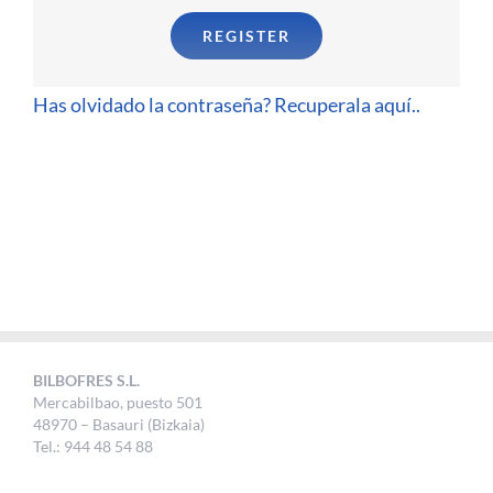
REGISTER
Has olvidado la contraseña? Recuperala aquí..
BILBOFRES S.L.
Mercabilbao, puesto 501
48970 – Basauri (Bizkaia)
Tel.: 944 48 54 88