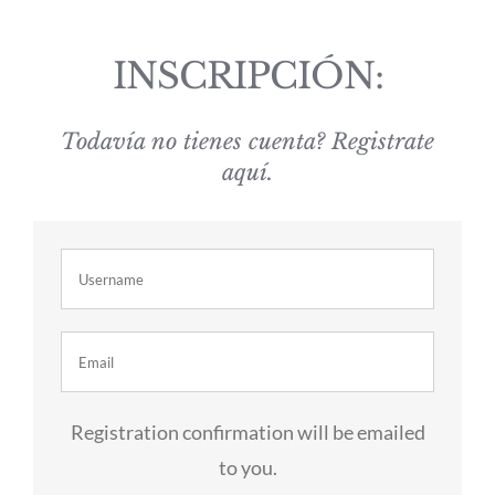
INSCRIPCIÓN:
Todavía no tienes cuenta? Registrate
aquí.
Registration confirmation will be emailed
to you.