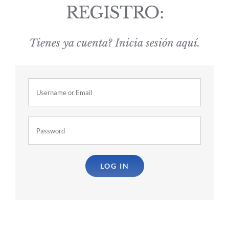
REGISTRO:
Tienes ya cuenta? Inicia sesión aquí.
LOG IN