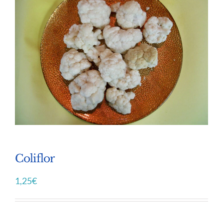
Coliflor
1,25
€