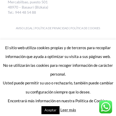
Mercabilbao, puesto 501
48970 – Basauri (Bizkaia)
Tel.: 944 48 54 88
AVISO LEGAL
|
POLÍTICA DE PRIVACIDAD
|
POLÍTICA DE COOKIES
DESIGNED BY
UKABI S.L.
El sitio web utiliza cookies propias y de terceros para recopilar
información que ayuda a optimizar su visita a sus páginas web.
No se utilizarán las cookies para recoger información de carácter
personal.
Usted puede permitir su uso o rechazarlo, también puede cambiar
Enlaces de interes:
Trabaja con nosotros
su configuración siempre que lo desee.
Contacto
Encontrará más información en nuestra Política de Cookies.
Leer más
Aceptar