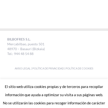
BILBOFRES S.L.
Mercabilbao, puesto 501
48970 – Basauri (Bizkaia)
Tel.: 944 48 54 88
AVISO LEGAL
|
POLÍTICA DE PRIVACIDAD
|
POLÍTICA DE COOKIES
DESIGNED BY
UKABI S.L.
El sitio web utiliza cookies propias y de terceros para recopilar
información que ayuda a optimizar su visita a sus páginas web.
No se utilizarán las cookies para recoger información de carácter