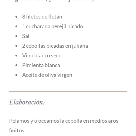
8 filetes de fletán
1 cucharada perejil picado
Sal
2 cebollas picadas en juliana
Vino blanco seco
Pimienta blanca
Aceite de oliva virgen
Elaboración:
Pelamos y troceamos la cebolla en medios aros
finitos.