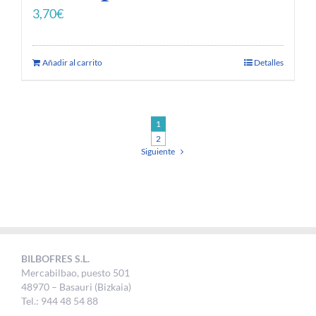
3,70
€
Añadir al carrito
Detalles
1
2
Siguiente
BILBOFRES S.L.
Mercabilbao, puesto 501
48970 – Basauri (Bizkaia)
Tel.: 944 48 54 88