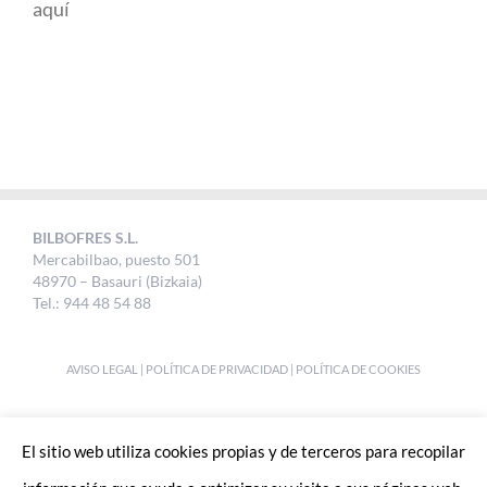
aquí
BILBOFRES S.L.
Mercabilbao, puesto 501
48970 – Basauri (Bizkaia)
Tel.: 944 48 54 88
AVISO LEGAL
|
POLÍTICA DE PRIVACIDAD
|
POLÍTICA DE COOKIES
DESIGNED BY
UKABI S.L.
El sitio web utiliza cookies propias y de terceros para recopilar