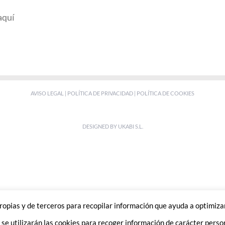
aquí
AVISO LEGAL
|
POLÍTICA DE PRIVACIDAD
|
POLÍTICA DE COOKIES
DESIGNED BY
UKABI S.L.
 propias y de terceros para recopilar información que ayuda a optimizar
se utilizarán las cookies para recoger información de carácter perso