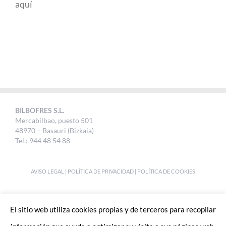
aquí
BILBOFRES S.L.
Mercabilbao, puesto 501
48970 – Basauri (Bizkaia)
Tel.: 944 48 54 88
AVISO LEGAL
|
POLÍTICA DE PRIVACIDAD
|
POLÍTICA DE COOKIES
DESIGNED BY
UKABI S.L.
El sitio web utiliza cookies propias y de terceros para recopilar