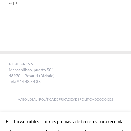
aquí
BILBOFRES S.L.
Mercabilbao, puesto 501
48970 – Basauri (Bizkaia)
Tel.: 944 48 54 88
AVISO LEGAL
|
POLÍTICA DE PRIVACIDAD
|
POLÍTICA DE COOKIES
DESIGNED BY
UKABI S.L.
El sitio web utiliza cookies propias y de terceros para recopilar