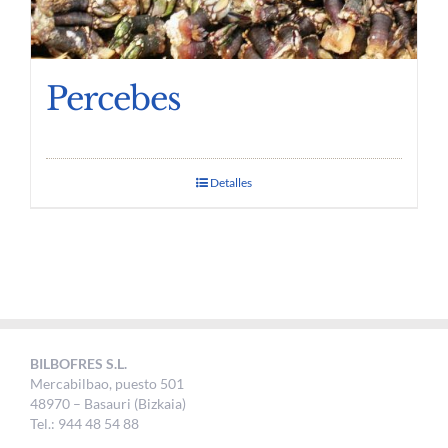
Percebes
Detalles
BILBOFRES S.L.
Mercabilbao, puesto 501
48970 – Basauri (Bizkaia)
Tel.: 944 48 54 88