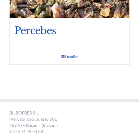
Percebes
Detalles
BILBOFRES S.L.
Mercabilbao, puesto 501
48970 – Basauri (Bizkaia)
Tel.: 944 48 54 88