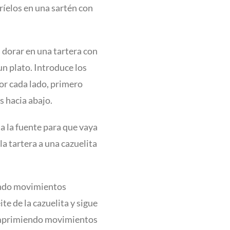
fríelos en una sartén con
 a dorar en una tartera con
un plato. Introduce los
or cada lado, primero
s hacia abajo.
na la fuente para que vaya
 la tartera a una cazuelita
iendo movimientos
te de la cazuelita y sigue
e imprimiendo movimientos