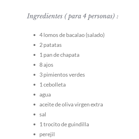
Ingredientes ( para 4 personas) :
4 lomos de bacalao (salado)
2 patatas
1 pan de chapata
8 ajos
3 pimientos verdes
1 cebolleta
agua
aceite de oliva virgen extra
sal
1 trocito de guindilla
perejil