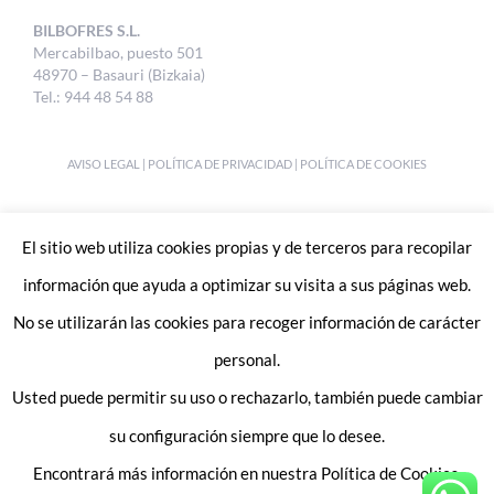
BILBOFRES S.L.
Mercabilbao, puesto 501
48970 – Basauri (Bizkaia)
Tel.: 944 48 54 88
AVISO LEGAL
|
POLÍTICA DE PRIVACIDAD
|
POLÍTICA DE COOKIES
DESIGNED BY
UKABI S.L.
El sitio web utiliza cookies propias y de terceros para recopilar
información que ayuda a optimizar su visita a sus páginas web.
No se utilizarán las cookies para recoger información de carácter
personal.
Usted puede permitir su uso o rechazarlo, también puede cambiar
Enlaces de interes:
Trabaja con nosotros
su configuración siempre que lo desee.
Contacto
Encontrará más información en nuestra Política de Cookies.