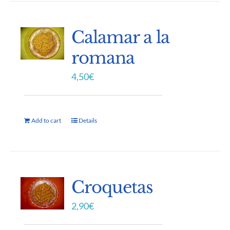
Calamar a la
romana
4,50
€
Add to cart
Details
Croquetas
2,90
€