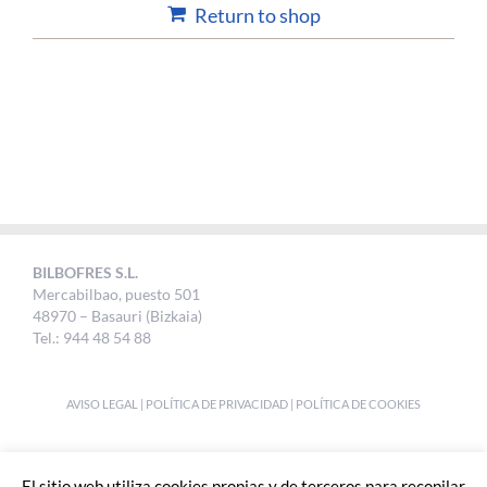
Return to shop
BILBOFRES S.L.
Mercabilbao, puesto 501
48970 – Basauri (Bizkaia)
Tel.: 944 48 54 88
AVISO LEGAL
|
POLÍTICA DE PRIVACIDAD
|
POLÍTICA DE COOKIES
DESIGNED BY
UKABI S.L.
El sitio web utiliza cookies propias y de terceros para recopilar