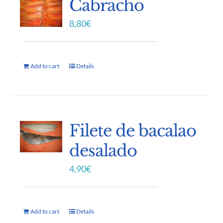
Cabracho
8,80
€
Add to cart
Details
Filete de bacalao
desalado
4,90
€
Add to cart
Details