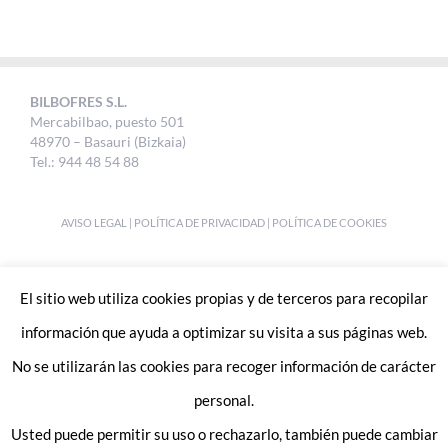
BILBOFRES S.L.
Mercabilbao, puesto 501
48970 – Basauri (Bizkaia)
Tel.: 944 48 54 88
AVISO LEGAL
|
POLÍTICA DE PRIVACIDAD
|
POLÍTICA DE COOKIES
DESIGNED BY
UKABI S.L.
El sitio web utiliza cookies propias y de terceros para recopilar
información que ayuda a optimizar su visita a sus páginas web.
No se utilizarán las cookies para recoger información de carácter
personal.
Usted puede permitir su uso o rechazarlo, también puede cambiar
Enlaces de interes: