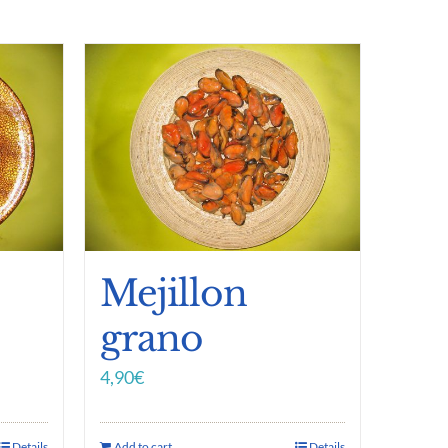
Mejillon
grano
4,90
€
Details
Add to cart
Details