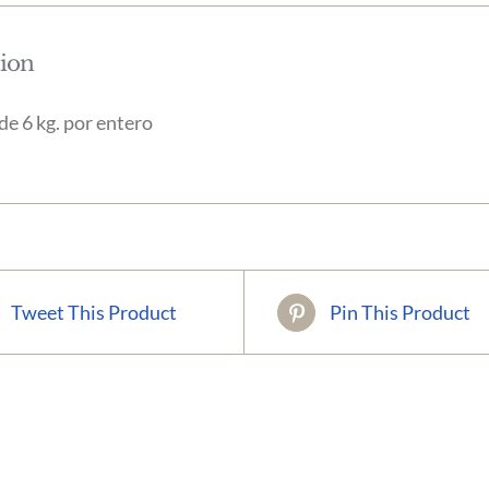
tion
de 6 kg. por entero
Tweet This Product
Pin This Product