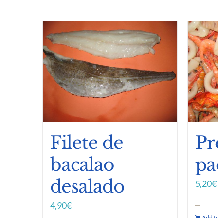
Filete de
Pr
bacalao
pa
desalado
5,20
€
4,90
€
Add to