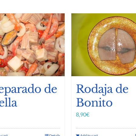
eparado de
Rodaja de
ella
Bonito
8,90
€
 cart
Details
Add to cart