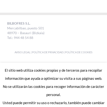
BILBOFRES S.L.
Mercabilbao, puesto 501
48970 – Basauri (Bizkaia)
Tel.: 944 48 54 88
AVISO LEGAL
|
POLÍTICA DE PRIVACIDAD
|
POLÍTICA DE COOKIES
DESIGNED BY
UKABI S.L.
El sitio web utiliza cookies propias y de terceros para recopilar
información que ayuda a optimizar su visita a sus páginas web.
No se utilizarán las cookies para recoger información de carácter
personal.
Usted puede permitir su uso o rechazarlo, también puede cambiar
Enlaces de interes: