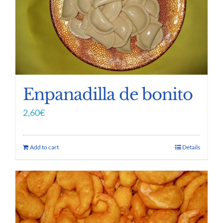
Enpanadilla de bonito
2,60
€
Add to cart
Details