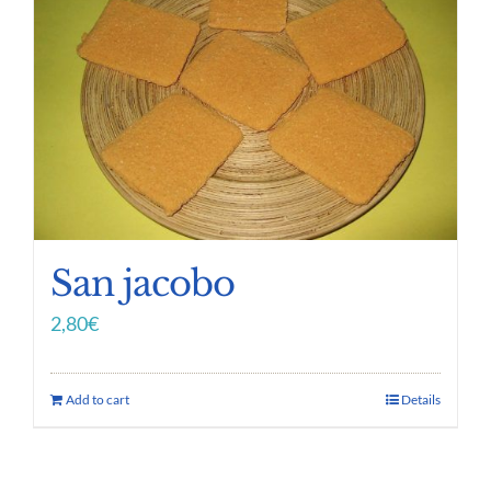
San jacobo
2,80
€
Add to cart
Details